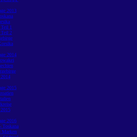
tage 2013
Toskana
rsika
 Teil 1
 Teil 2
gebirge
Korsika
tage 2014
lowakei
hechien
zgebirge
e 2014
tage 2015
roatien
talien
ckreise
e 2015
tage 2016
 - Toskana
- Marken