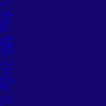
 Südtirol
e 2016
tage 2017
chechien
lowenien
ückreise
e 2017
tage 2018
dlachien
 Jürmala
 Rückreise
e 2018
tage 2019
 - Aosta
 - Riviera
o - Porto
 Cap Corse
mreise
e 2019
tage 2020
l - Pfalz