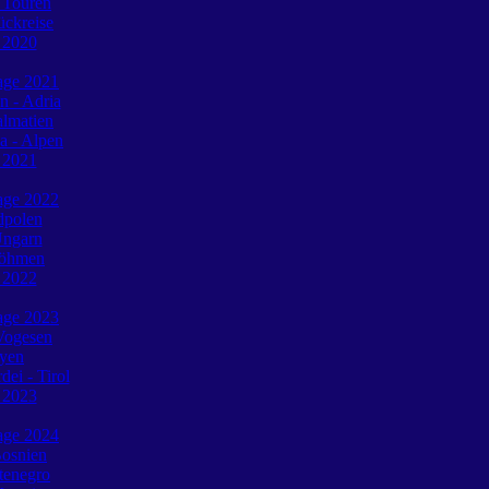
 Touren
ückreise
e 2020
tage 2021
n - Adria
almatien
a - Alpen
e 2021
tage 2022
dpolen
Ungarn
Böhmen
e 2022
tage 2023
Vogesen
oyen
ei - Tirol
e 2023
tage 2024
Bosnien
tenegro