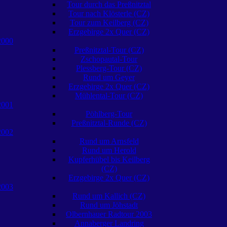
Tour durch das Preßnitztal
Tour nach Klösterle (CZ)
Tour zum Keilberg (CZ)
Erzgebirge 2x Quer (CZ)
2000
Preßnitztal-Tour (CZ)
Zschopautal-Tour
Plessberg-Tour (CZ)
Rund um Geyer
Erzgebirge 2x Quer (CZ)
Mühlental-Tour (CZ)
2001
Pöhlberg-Tour
Preßnitztal-Runde (CZ)
2002
Rund um Arnsfeld
Rund um Herold
Kupferhübel bis Keilberg
(CZ)
Erzgebirge 2x Quer (CZ)
2003
Rund um Kallich (CZ)
Rund um Jöhstadt
Olbernhauer Radtour 2003
Annaberger Landring