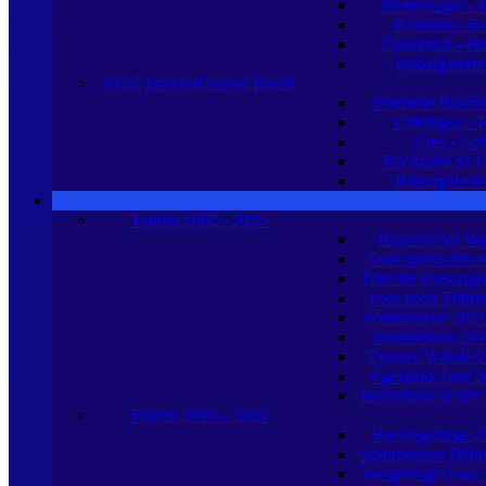
Montenegro - K
Kroatien - B
Österreich - H
Bildergaleri
2025: Istrien-Kvarner Bucht
Startseite Biker
Chiemgau - R
Cres - Loš
Rückfahrt SL
Bildergaleri
Touren 2002 - 2015
Bayerischer Wa
Tour durch den 
Tour ins Riesenge
Tour nach Thüri
Sommertour 201
Sommertour 20
Tyssaer Wände 
Egerland-Tour 2
Herbsttour in den
Touren 2016 - 2020
Riesengebirge 2
Sommertour Böhm
Isergebirge-Tour