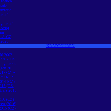
roatien
osnien
eimreise
e 2024
tage 2025
ovinj
inj
O-A-CZ
e 2025
KRADTOUREN
ld 2002
Harz 2004
birge 2009
ngen 2011
1: D-CZ-A
12: D-CZ
2014 (CZ)
015 (CZ)
 Harz 2015
016 (CZ)
en (2016)
 2016 (CZ)