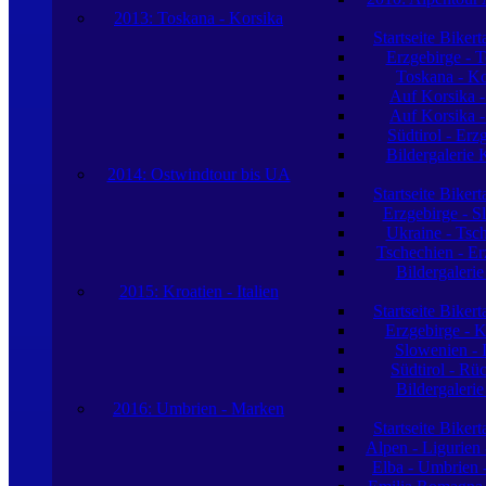
2013: Toskana - Korsika
Startseite Biker
Erzgebirge - 
Toskana - Ko
Auf Korsika -
Auf Korsika -
Südtirol - Erz
Bildergalerie 
2014: Ostwindtour bis UA
Startseite Biker
Erzgebirge - S
Ukraine - Tsc
Tschechien - Er
Bildergaleri
2015: Kroatien - Italien
Startseite Biker
Erzgebirge - K
Slowenien - I
Südtirol - Rü
Bildergaleri
2016: Umbrien - Marken
Startseite Biker
Alpen - Ligurien
Elba - Umbrien 