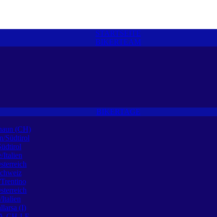
STARTSEITE
BIKERTEAM
BIKERTAGE
naun (CH)
n/Südtirol
Südtirol
/Italien
sterreich
Schweiz
Trentino
sterreich
Italien
larsa (I)
 A-CH-I-F