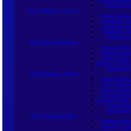
Emilia Romagna -
Bildergaleri
2017: Südalpen A - SLO - I
Startseite Biker
Erzgebirge - Ts
Steiermark - S
Norditalien - R
Bildergaleri
2018: Polen und Baltikum
Startseite Biker
Pommern bis Po
Vilnius - Riga -
Nehrung - Memel -
Bildergaleri
2019: Westalpen - Korsika
Startseite Biker
Tirol - Engadin
Alpen - Provence
Korsika: Ajacci
Korsika: Norden -
Riviera - Hei
Bildergaleri
2020: Deutschland-Tour
Startseite Biker
Sauerland - Eife