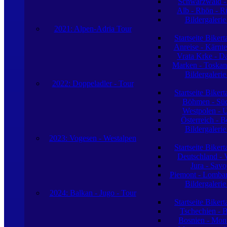
Schwarzwald -
Alb - Rhön - R
Bildergaleri
2021: Alpen-Adria Tour
Startseite Biker
Anreise - Kärnte
Vrata Krke - D
Marken - Toskan
Bildergaleri
2022: Doppeladler - Tour
Startseite Biker
Böhmen - Sü
Westpolen - 
Österreich - 
Bildergaleri
2023: Vogesen - Westalpen
Startseite Biker
Deutschland - 
Jura - Sav
Piemont - Lombard
Bildergaleri
2024: Balkan - Jugo - Tour
Startseite Biker
Tschechien - 
Bosnien - Mon