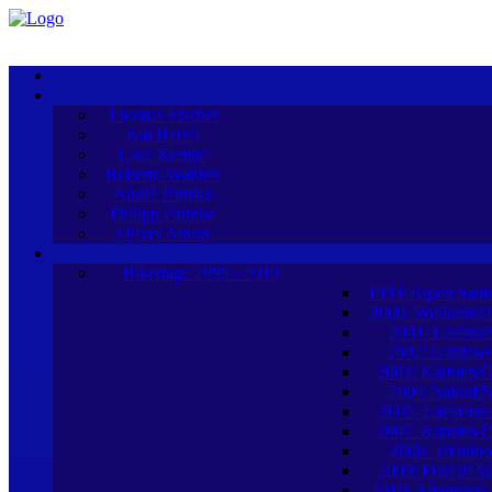
Thomas Fischer
Kai Hertel
Uwe Kempe
Roberto Walther
André Pahnke
Philipp Pahnke
Oliver Anton
Bikertage 1999 - 2010
1999: Alpen/Sam
2000: Wolkenstei
2001: Leifers/
2002: Gardasee
2003: Kärnten/Ö
2004: Salouf/
2005: Lavarone/
2007: Kärnten/Ö
2008: Trentino/
2009: Foxi di Val
2010: Alpentour