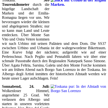
Toskana.
309
Tourenkilometer
durch die
hügelige Landschaft der
Marken und der Emilia-
Romagna liegen vor uns. Wir
bevorzugen wieder die kleinen
und abgelegenen Straßen; nur
so kann man Land und Leute
entdecken. Über Monte San
Vito und Ostra Vetere kommen
wir nach Urbino mit seinen Palästen und dem Dom. Die SS37
zwischen Urbino und Urbania ist der wahrgewordene Bikertraum.
Eine Kurve folgt der nächsten; aufgereiht wie auf einer
Perlenschnur. Nach Peglio und Pennabilli fahren wir über eine
schmale Passstraße durch den Regionalen Naturpark Sasso Simone.
Über Agata Feltria, Sarsina, Galeta und den Monte Forche kommen
wir am frühen Abend nach Borgo San Lorenzo in der Toskana. Im
Albergo degli Artisti inmitten der historischen Altstadt werden wir
heute unser Lager aufschlagen. Fein!
Sonnabend, 24. Juli:
Wolkenloser Himmel,
angenehme 25 Grad. Wir
verlassen den Albergo und
starten in unseren vorletzten