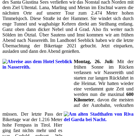
des Santa Giustina Sees verließen wir das Nonstal nach Norden mit
dem Ziel Ultental. Lana, Marling und Meran im Etschtal waren die
nächsten Orte auf unserer Tour zum 2.474 Meter hohen
Timmelsjoch. Diese Straße ist der Hammer. Sie windet sich durch
enge Tunnel und waghalsige Kehren direkt am Steilhang entlang.
Ganz oben dann dicker Nebel und 4 Grad. Also fix weiter nach
Sölden im Ötztal. Über Sautens und Imst kommen wir am frühen
Abend nach Nassereith. Im Landhotel Seeblick haben wir die letzte
Übernachtung der Bikertage 2021 gebucht. Jetzt einparken,
ausladen und dann den Abend genießen.
Montag, 26. Juli:
Mit der
frühen Sonne im Rücken
verlassen wir Nassereith und
starten zur langen Rückfahrt in
die Heimat. Wir hatten wieder
eine verdammt gute Zeit und
werden nun die maximal
600
Kilometer
, davon die meisten
auf der Autobahn, verkraften
müssen. Der letzte Pass der
Bikertage war der 1.216 Meter
hohe Fernpass in Tirol. Hier
ging fast nichts mehr und es
war Geduld gefragt. Wir