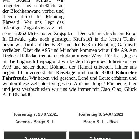
mogelten uns schließlich an
der Blechkarawane vorbei und
fliegen direkt in Richtung
Ehrwald. Vor uns liegt das
mächtige Zugspitzmassiv mit
seiner 2.962 Meter hohen Zugspitze – Deutschlands höchstem Berg.
In Ehrwald gabs noch günstigen Kraftstoff in die leeren Tanks,
bevor wir Tirol auf der B187 und der B23 in Richtung Garmisch
verließen. Über die A95 und München kommen wir auf die A9. Am
Dreieck Holledau trennten sich dann unsere Wege. Für Kai ging es
im Tiefflug nach Leipzig und wir beiden Erzgebirger fuhren auf der
A93 und später durch Böhmen der Heimat entgegen. Hinter uns
liegen 10 unvergessliche Reisetage und runde
3.000 Kilometer
Fahrfreude.
Wir haben viel gesehen, Land und Leute erfahren und
werden diese Zeit nicht vergessen. Auf uns Jungs! Für heute, hier
und jetzt verabschieden wir uns wie immer mit Ciao Ciao, Glück
Auf. Bis bald!
Tourentag 7: 23.07.2021
Tourentag 8: 24.07.2021
Ancona - Borgo S. L.
Borgo S. L. - Riva