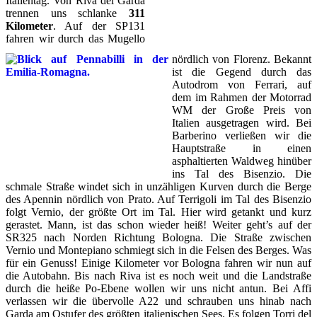
Italientag. Von Riva del Garda
trennen uns schlanke
311
Kilometer
. Auf der SP131
fahren wir durch das Mugello
nördlich von Florenz. Bekannt
ist die Gegend durch das
Autodrom von Ferrari, auf
dem im Rahmen der Motorrad
WM der Große Preis von
Italien ausgetragen wird. Bei
Barberino verließen wir die
Hauptstraße in einen
asphaltierten Waldweg hinüber
ins Tal des Bisenzio. Die
schmale Straße windet sich in unzähligen Kurven durch die Berge
des Apennin nördlich von Prato. Auf Terrigoli im Tal des Bisenzio
folgt Vernio, der größte Ort im Tal. Hier wird getankt und kurz
gerastet. Mann, ist das schon wieder heiß! Weiter geht’s auf der
SR325 nach Norden Richtung Bologna. Die Straße zwischen
Vernio und Montepiano schmiegt sich in die Felsen des Berges. Was
für ein Genuss! Einige Kilometer vor Bologna fahren wir nun auf
die Autobahn. Bis nach Riva ist es noch weit und die Landstraße
durch die heiße Po-Ebene wollen wir uns nicht antun. Bei Affi
verlassen wir die übervolle A22 und schrauben uns hinab nach
Garda am Ostufer des größten italienischen Sees. Es folgen Torri del