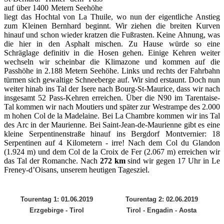
auf über 1400 Metern Seehöhe
liegt das Hochtal von La Thuile, wo nun der eigentliche Anstieg
zum Kleinen Bernhard beginnt. Wir ziehen die breiten Kurven
hinauf und schon wieder kratzen die Fußrasten. Keine Ahnung, was
die hier in den Asphalt mischen. Zu Hause würde so eine
Schräglage definitiv in die Hosen gehen. Einige Kehren weiter
wechseln wir scheinbar die Klimazone und kommen auf die
Passhöhe in 2.188 Metern Seehöhe. Links und rechts der Fahrbahn
türmen sich gewaltige Schneeberge auf. Wir sind erstaunt. Doch nun
weiter hinab ins Tal der Isere nach Bourg-St-Maurice, dass wir nach
insgesamt 52 Pass-Kehren erreichen. Über die N90 im Tarentaise-
Tal kommen wir nach Moutiers und später zur Westrampe des 2.000
m hohen Col de la Madelaine. Bei La Chambre kommen wir ins Tal
des Arc in der Maurienne. Bei Saint-Jean-de-Maurienne gibt es eine
kleine Serpentinenstraße hinauf ins Bergdorf Montvernier: 18
Serpentinen auf 4 Kilometern - irre! Nach dem Col du Glandon
(1.924 m) und dem Col de la Croix de Fer (2.067 m) erreichen wir
das Tal der Romanche. Nach
272 km
sind wir gegen 17 Uhr in Le
Freney-dʼOisans, unserem heutigen Tagesziel.
Tourentag 1: 01.06.2019
Tourentag 2: 02.06.2019
Erzgebirge - Tirol
Tirol - Engadin - Aosta