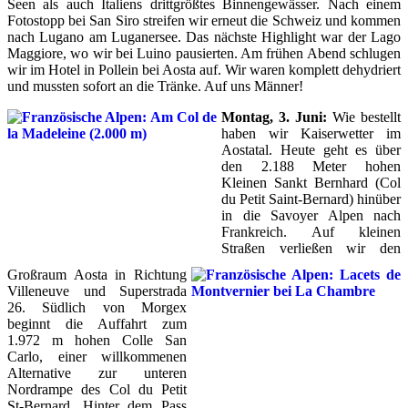
Seen als auch Italiens drittgrößtes Binnengewässer. Nach einem
Fotostopp bei San Siro streifen wir erneut die Schweiz und kommen
nach Lugano am Luganersee. Das nächste Highlight war der Lago
Maggiore, wo wir bei Luino pausierten. Am frühen Abend schlugen
wir im Hotel in Pollein bei Aosta auf. Wir waren komplett dehydriert
und mussten sofort an die Tränke. Auf uns Männer!
Montag, 3. Juni:
Wie bestellt
haben wir Kaiserwetter im
Aostatal. Heute geht es über
den 2.188 Meter hohen
Kleinen Sankt Bernhard (Col
du Petit Saint-Bernard) hinüber
in die Savoyer Alpen nach
Frankreich. Auf kleinen
Straßen verließen wir den
Großraum Aosta in Richtung
Villeneuve und Superstrada
26. Südlich von Morgex
beginnt die Auffahrt zum
1.972 m hohen Colle San
Carlo, einer willkommenen
Alternative zur unteren
Nordrampe des Col du Petit
St-Bernard. Hinter dem Pass