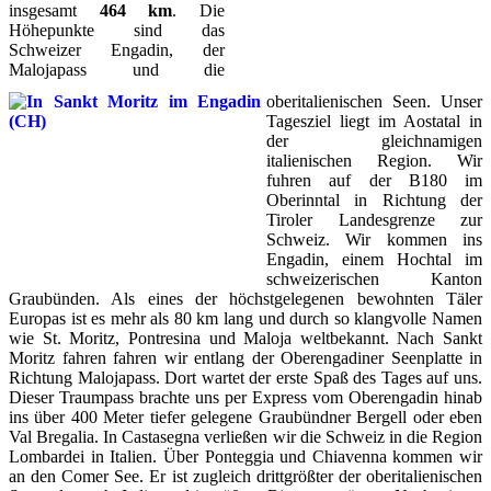
insgesamt
464 km
. Die
Höhepunkte sind das
Schweizer Engadin, der
Malojapass und die
oberitalienischen Seen. Unser
Tagesziel liegt im Aostatal in
der gleichnamigen
italienischen Region. Wir
fuhren auf der B180 im
Oberinntal in Richtung der
Tiroler Landesgrenze zur
Schweiz. Wir kommen ins
Engadin, einem Hochtal im
schweizerischen Kanton
Graubünden. Als eines der höchstgelegenen bewohnten Täler
Europas ist es mehr als 80 km lang und durch so klangvolle Namen
wie St. Moritz, Pontresina und Maloja weltbekannt. Nach Sankt
Moritz fahren fahren wir entlang der Oberengadiner Seenplatte in
Richtung Malojapass. Dort wartet der erste Spaß des Tages auf uns.
Dieser Traumpass brachte uns per Express vom Oberengadin hinab
ins über 400 Meter tiefer gelegene Graubündner Bergell oder eben
Val Bregalia. In Castasegna verließen wir die Schweiz in die Region
Lombardei in Italien. Über Ponteggia und Chiavenna kommen wir
an den Comer See. Er ist zugleich drittgrößter der oberitalienischen