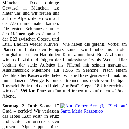
München. Das quirlige
Gewusel in München lag
hinter uns und wir freuen uns
auf die Alpen, denen wir auf
der A95 immer näher kamen.
Die ersten Schmunzler unter
den Helmen gab es dann auf
der B23 zwischen Oberau und
Ettal. Endlich wieder Kurven - wie haben die gefehlt! Vorbei am
Plansee und über den Fernpaß kamen wir hinüber ins Tiroler
Gurgltal mit seinen Hauptorten Tarrenz und Imst. Bei Arzl kamen
wir ins Pitztal und folgten der Landesstraße 16 bis Wenns. Hier
beginnt der steile Aufstieg ins Pillertal mit seinem markanten
Aussichtsblick Pillerhöhe auf 1.566 m Seehöhe. Nach einem
Weitblick bei Kaiserwetter ließen wir die Bikes genussvoll hinab ins
Inntal tanzen. Wenige Kilometer trennen uns noch vom heutigen
Tagesziel Prutz und dem Hotel „Zur Post“. Gegen 18 Uhr erreichten
wir nach
599 km
Prutz am Inn und freuen uns auf einen schönen
Abend.
Sonntag, 2. Juni:
Sonne, 17
Grad – perfekt! Wir verlassen
das Hotel „Zur Post“ in Prutz
und starten zu unserer ersten
großen Alpenetappe über